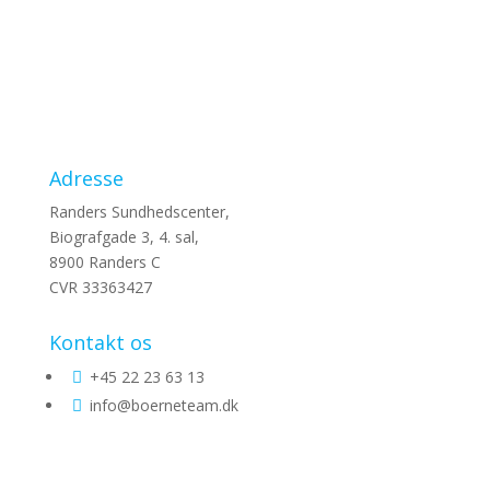
Adresse
Randers Sundhedscenter,
Biografgade 3, 4. sal,
8900 Randers C
CVR 33363427
Kontakt os
+45 22 23 63 13

info@boerneteam.dk
