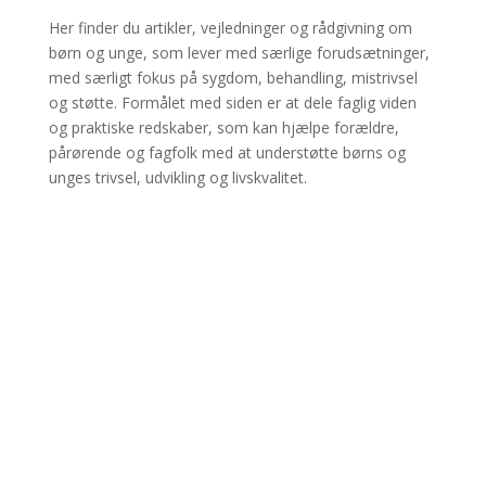
Her finder du artikler, vejledninger og rådgivning om
børn og unge, som lever med særlige forudsætninger,
med særligt fokus på sygdom, behandling, mistrivsel
og støtte. Formålet med siden er at dele faglig viden
og praktiske redskaber, som kan hjælpe forældre,
pårørende og fagfolk med at understøtte børns og
unges trivsel, udvikling og livskvalitet.
Camilla
Nogle familier står i en situation, hvor hverdagen
er præget af alvorlige udfordringer, og hvor et
barn eller en ung ikke trives. Det kan fx vise sig
ved vedvarende skolefravær, så det bliver svært