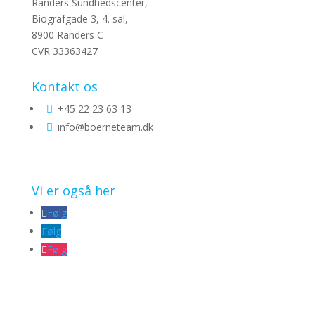
Randers Sundhedscenter,
Biografgade 3, 4. sal,
8900 Randers C
CVR 33363427
Kontakt os
+45 22 23 63 13

info@boerneteam.dk

Vi er også her
Følg
Følg
Følg