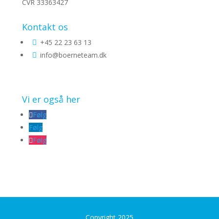
CVR 33363427
Kontakt os
+45 22 23 63 13

info@boerneteam.dk

Vi er også her
Følg
Følg
Følg
Copyright 2025