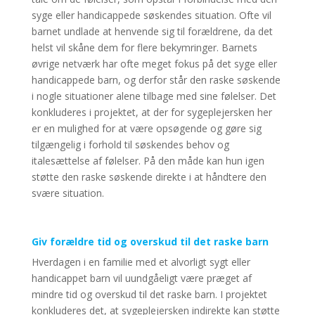
syge eller handicappede søskendes situation. Ofte vil
barnet undlade at henvende sig til forældrene, da det
helst vil skåne dem for flere bekymringer. Barnets
øvrige netværk har ofte meget fokus på det syge eller
handicappede barn, og derfor står den raske søskende
i nogle situationer alene tilbage med sine følelser. Det
konkluderes i projektet, at der for sygeplejersken her
er en mulighed for at være opsøgende og gøre sig
tilgængelig i forhold til søskendes behov og
italesættelse af følelser. På den måde kan hun igen
støtte den raske søskende direkte i at håndtere den
svære situation.
Giv forældre tid og overskud til det raske barn
Hverdagen i en familie med et alvorligt sygt eller
handicappet barn vil uundgåeligt være præget af
mindre tid og overskud til det raske barn. I projektet
konkluderes det, at sygeplejersken indirekte kan støtte