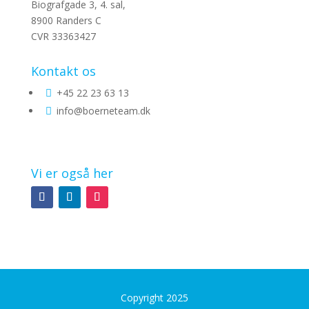
Biografgade 3, 4. sal,
8900 Randers C
CVR 33363427
Kontakt os
+45 22 23 63 13

info@boerneteam.dk

Vi er også her
Copyright 2025