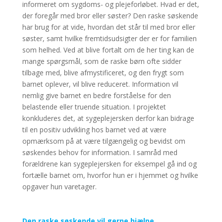
informeret om sygdoms- og plejeforløbet. Hvad er det,
der foregår med bror eller søster? Den raske søskende
har brug for at vide, hvordan det står til med bror eller
søster, samt hvilke fremtidsudsigter der er for familien
som helhed. Ved at blive fortalt om de her ting kan de
mange spørgsmål, som de raske børn ofte sidder
tilbage med, blive afmystificeret, og den frygt som
barnet oplever, vil blive reduceret. Information vil
nemlig give barnet en bedre forståelse for den
belastende eller truende situation. I projektet
konkluderes det, at sygeplejersken derfor kan bidrage
til en positiv udvikling hos barnet ved at være
opmærksom på at være tilgængelig og bevidst om
søskendes behov for information. I samråd med
forældrene kan sygeplejersken for eksempel gå ind og
fortælle barnet om, hvorfor hun er i hjemmet og hvilke
opgaver hun varetager.
Den raske søskende vil gerne hjælpe