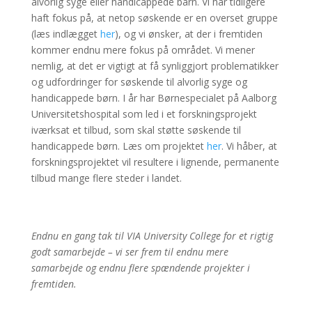
alvorlig syge eller handicappede barn. Vi har tidligere
haft fokus på, at netop søskende er en overset gruppe
(læs indlægget
her
), og vi ønsker, at der i fremtiden
kommer endnu mere fokus på området. Vi mener
nemlig, at det er vigtigt at få synliggjort problematikker
og udfordringer for søskende til alvorlig syge og
handicappede børn. I år har Børnespecialet på Aalborg
Universitetshospital som led i et forskningsprojekt
iværksat et tilbud, som skal støtte søskende til
handicappede børn. Læs om projektet
her
. Vi håber, at
forskningsprojektet vil resultere i lignende, permanente
tilbud mange flere steder i landet.
Endnu en gang tak til VIA University College for et rigtig
godt samarbejde – vi ser frem til endnu mere
samarbejde og endnu flere spændende projekter i
fremtiden.