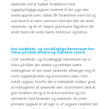
søskende ved at hjælpe forældrene med
sygeplejefagligeopgaver relateret til det syge eller
handicappede barn. Sådan får forældrene mere tid og
overskud til at være sammen med den eller de raske
søskende, og de vil i højere grad kunne tilgodese det
andet barns/de andre børns interesser og behov.
Det Sundheds- og Socialfaglige Børneteam har
fokus på både direkte og indirekte støtte
I Det Sundheds- og Socialfaglige Børneteam har vi
fokus på både den direkte og indirekte støtte.
Inddragelsen af den raske søskende afhænger dog af
vores sygeplejerskers og assistenters skøn i hver
enkelt opgave, hvorfor det er individuelt i hvilken grad,
at inddragelsen af søskende sker. Vi prioriterer altid at
give forældre tid og ro til at koncentrere sig om
samværet med hinanden og søskende, da vores
primære opgaver er at tage os af opgaver relateret det